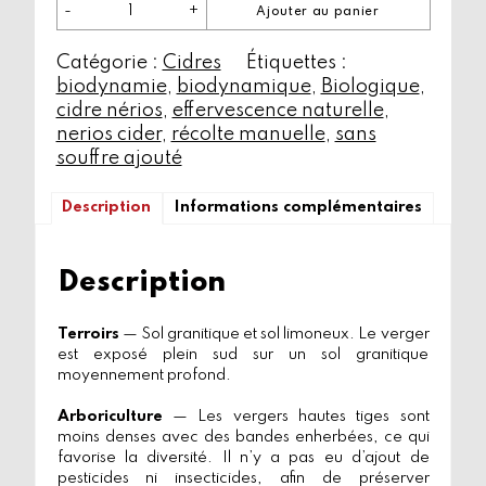
-
+
Ajouter au panier
quantité
de
Catégorie :
Nérios
Cidres
Étiquettes :
biodynamie
,
biodynamique
,
Biologique
,
cidre nérios
,
effervescence naturelle
,
nerios cider
,
récolte manuelle
,
sans
souffre ajouté
Description
Informations complémentaires
Description
Terroirs
— Sol granitique et sol limoneux. Le verger
est exposé plein sud sur un sol granitique
moyennement profond.
Arboriculture
— Les vergers hautes tiges sont
moins denses avec des bandes enherbées, ce qui
favorise la diversité. Il n’y a pas eu d’ajout de
pesticides ni insecticides, afin de préserver