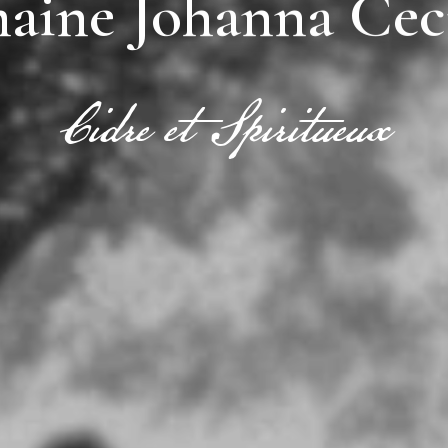
ine Johanna Cec
Cidre et Spiritueux