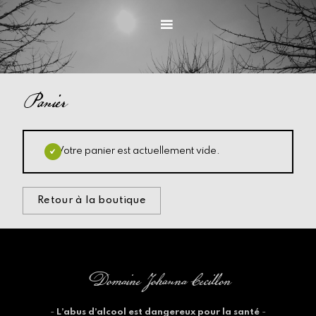
Accéder
au
Menu
contenu
principal
Panier
Votre panier est actuellement vide.
Retour à la boutique
Domaine Johanna Cecillon
-
L’abus d’alcool est dangereux pour la santé
-