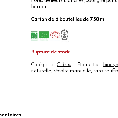
notes de fleurs blanches, souligné par u
barrique.
Carton de 6 bouteilles de 750 ml
Rupture de stock
Catégorie :
Cidres
Étiquettes :
biody
naturelle
,
récolte manuelle
,
sans souffr
mentaires