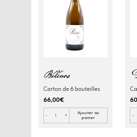
Bélénos
D
Carton de 6 bouteilles
Ca
66,00
€
60
Ajouter au
-
+
-
quantité
panier
de
Bélénos