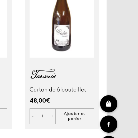
Taranis
Carton de 6 bouteilles
48,00
€
Ajouter au
-
+
quantité
panier
de
Taranis