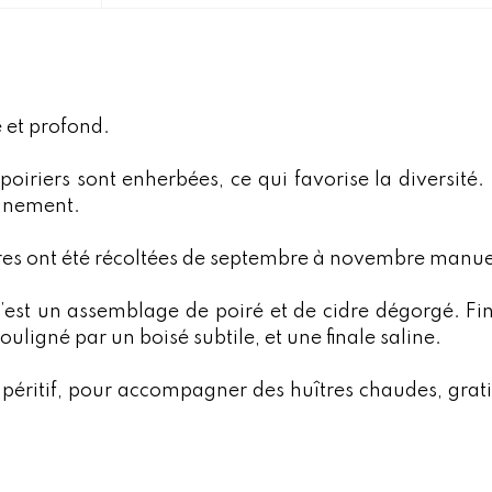
 et profond.
oiriers sont enherbées, ce qui favorise la diversité. I
onnement.
res ont été récoltées de septembre à novembre manu
est un assemblage de poiré et de cidre dégorgé. F
i
ouligné par un boisé subtile, et une finale saline.
péritif,
pour accompagner
des huîtres chaudes, grat