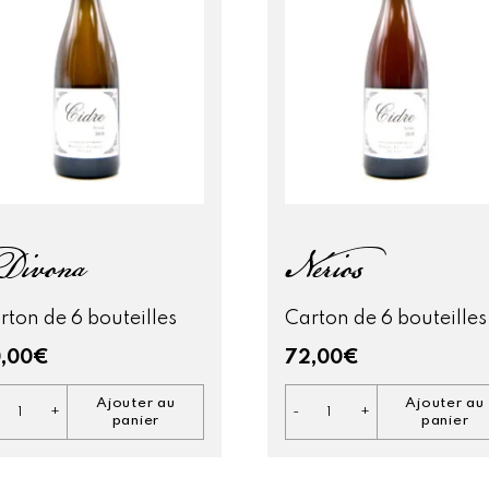
ivona
Nérios
rton de 6 bouteilles
Carton de 6 bouteilles
,00
€
72,00
€
Ajouter au
Ajouter au
+
-
+
quantité
quantité
panier
panier
de
de
Divona
Nérios