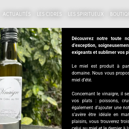
ACTUALITÉS
LES CIDRES
LES SPIRITUEUX
BOUTIQ
Découvrez notre toute n
d’exception, soigneusement 
exigeants et sublimer vos p
Le miel est produit à par
domaine. Nous vous proposo
miel d’été.
Concernant le vinaigre, il s
vos plats : poissons, cr
également d’ajouter une note
s’avère être idéale en ma
plaisirs, vous trouverez troi
celui au miel et le dernier à 