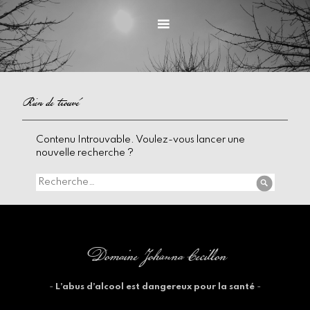
Accéder
au
Menu
contenu
principal
Rien de trouvé
Contenu Introuvable. Voulez-vous lancer une
nouvelle recherche ?
Recherche
Recherc
pour :
Domaine Johanna Cecillon
-
L’abus d’alcool est dangereux pour la santé
-